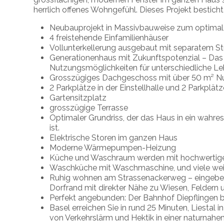
herrlich offenes Wohngefühl. Dieses Projekt besticht
Neubauprojekt in Massivbauweise zum optimale
4 freistehende Einfamilienhäuser
Vollunterkellerung ausgebaut mit separatem S
Generationenhaus mit Zukunftspotenzial – Das i
Nutzungsmöglichkeiten für unterschiedliche 
Grosszügiges Dachgeschoss mit über 50 m² N
2 Parkplätze in der Einstellhalle und 2 Parkplä
Gartensitzplatz
grosszügige Terrasse
Optimaler Grundriss, der das Haus in ein wahr
ist.
Elektrische Storen im ganzen Haus
Moderne Wärmepumpen-Heizung
Küche und Waschraum werden mit hochwertige
Waschküche mit Waschmaschine, und viele weiter
Ruhig wohnen am Strassenackerweg – eingebett
Dorfrand mit direkter Nähe zu Wiesen, Felder
Perfekt angebunden: Der Bahnhof Diepflingen be
Basel erreichen Sie in rund 25 Minuten, Liestal
von Verkehrslärm und Hektik in einer naturnah