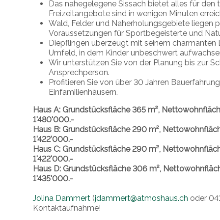
Das nahegelegene Sissach bietet alles für den 
Freizeitangebote sind in wenigen Minuten erreic
Wald, Felder und Naherholungsgebiete liegen pr
Voraussetzungen für Sportbegeisterte und Natu
Diepflingen überzeugt mit seinem charmanten D
Umfeld, in dem Kinder unbeschwert aufwachse
Wir unterstützen Sie von der Planung bis zur S
Ansprechperson.
Profitieren Sie von über 30 Jahren Bauerfahrung
Einfamilienhäusern.
Haus A: Grundstücksfläche 365 m², Nettowohnfläch
1'480'000.-
Haus B: Grundstücksfläche 290 m², Nettowohnfläch
1'422'000.-
Haus C: Grundstücksfläche 290 m², Nettowohnfläch
1'422'000.-
Haus D: Grundstücksfläche 306 m², Nettowohnfläch
1'435'000.-
Jolina Dammert
(
jdammert@atmoshaus.ch
oder 041
Kontaktaufnahme!