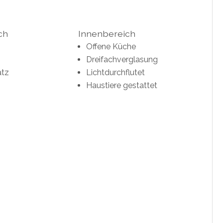
ch
Innenbereich
Offene Küche
Dreifachverglasung
atz
Lichtdurchflutet
Haustiere gestattet