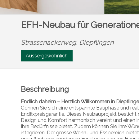
EFH-Neubau für Generationen:
Strassenackerweg,
Diepflingen
Aussergewöhnlich
Beschreibung
Endlich daheim – Herzlich Willkommen in Diepflinge
Gönnen Sie sich eine entspannte Bauphase und real
Endfixpreisgarantie. Dieses Neubauprojekt besticht 
Design und Komfort harmonisch vereint und einen in
Ihre Bedürfnisse bietet. Zudem können Sie Ihre Wü
integrieren. Der grosse Wohn- und Essbereich bietet v
grossflächigen, modernen Fenster im ganzen Haus so