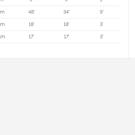
km
48'
34'
9'
km
18'
18'
3'
 km
17'
17'
3'