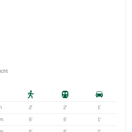
icht
m
2'
2'
1'
 m
5'
5'
1'
 m
5'
5'
1'