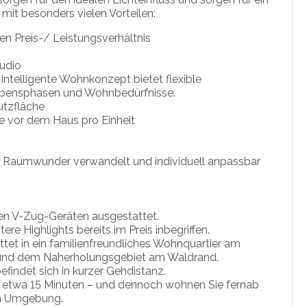
 mit besonders vielen Vorteilen:
n Preis-/ Leistungsverhältnis
tudio
ntelligente Wohnkonzept bietet flexible
Lebensphasen und Wohnbedürfnisse.
utzfläche
tze vor dem Haus pro Einheit
es Raumwunder verwandelt und individuell anpassbar
n V-Zug-Geräten ausgestattet.
e Highlights bereits im Preis inbegriffen.
et in ein familienfreundliches Wohnquartier am
n und dem Naherholungsgebiet am Waldrand.
findet sich in kurzer Gehdistanz.
 in etwa 15 Minuten – und dennoch wohnen Sie fernab
en Umgebung.