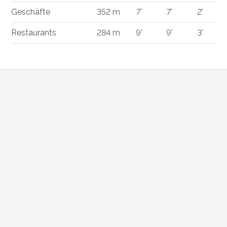
Geschäfte
352 m
7'
7'
2'
Restaurants
284 m
9'
9'
3'