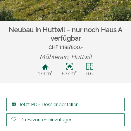
Neubau in Huttwil – nur noch Haus A
verfügbar
CHF 1'195'500.-
Mühlerain,
Huttwil
176 m²
527 m²
6.5
Jetzt PDF Dossier bestellen
Zu Favoriten hinzufügen