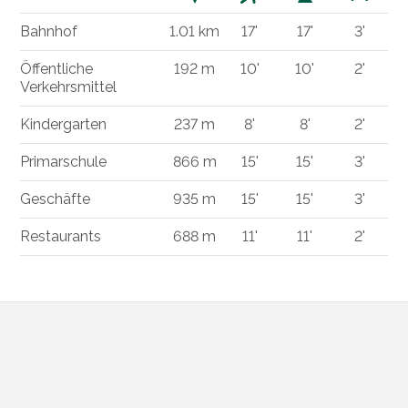
Bahnhof
1.01 km
17'
17'
3'
Öffentliche
192 m
10'
10'
2'
Verkehrsmittel
Kindergarten
237 m
8'
8'
2'
Primarschule
866 m
15'
15'
3'
Geschäfte
935 m
15'
15'
3'
Restaurants
688 m
11'
11'
2'