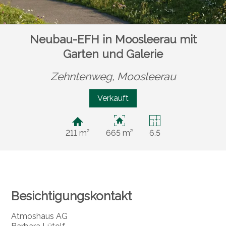
Neubau-EFH in Moosleerau mit
Garten und Galerie
Zehntenweg,
Moosleerau
Verkauft
211 m²
665 m²
6.5
Besichtigungskontakt
Atmoshaus AG