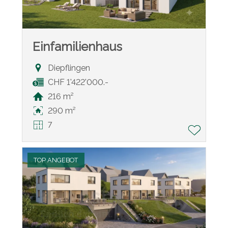
Einfamilienhaus
Diepflingen
CHF 1'422'000.-
216 m²
290 m²
7
TOP ANGEBOT