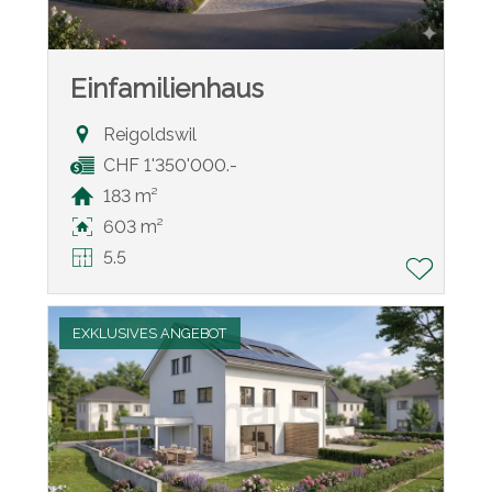
Einfamilienhaus
Reigoldswil
CHF 1'350'000.-
183 m²
603 m²
5.5
EXKLUSIVES ANGEBOT