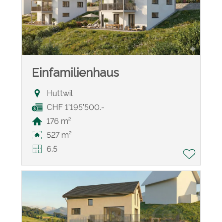
Einfamilienhaus
Huttwil
CHF 1'195'500.-
176 m²
527 m²
6.5