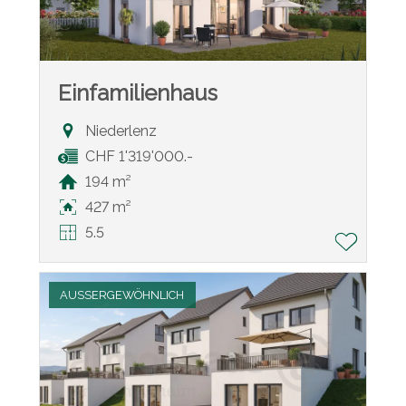
Einfamilienhaus
Niederlenz
CHF 1'319'000.-
194 m²
427 m²
5.5
AUSSERGEWÖHNLICH