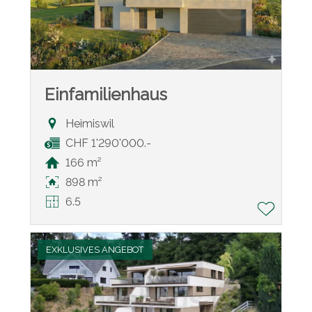
Einfamilienhaus
Heimiswil
CHF 1'290'000.-
166 m²
898 m²
6.5
EXKLUSIVES ANGEBOT