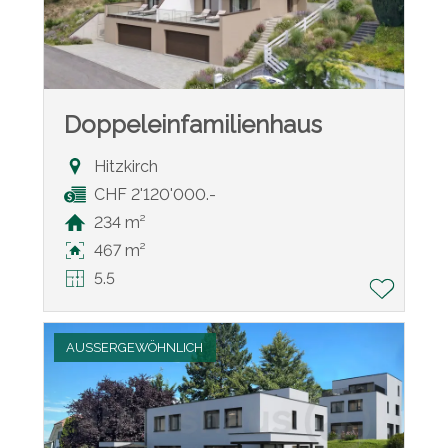
Doppeleinfamilienhaus
Hitzkirch
CHF 2'120'000.-
234 m²
467 m²
5.5
AUSSERGEWÖHNLICH