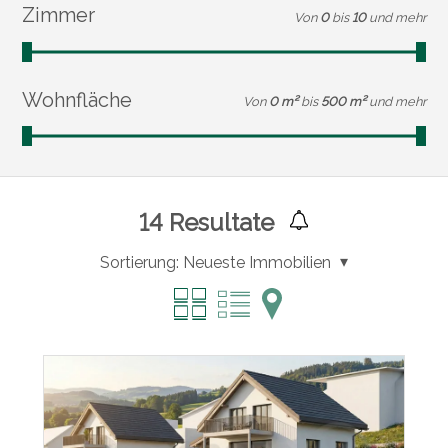
Zimmer
Von
0
bis
10
und mehr
Wohnfläche
Von
0 m²
bis
500 m²
und mehr
14
Resultate
Sortierung:
Neueste Immobilien