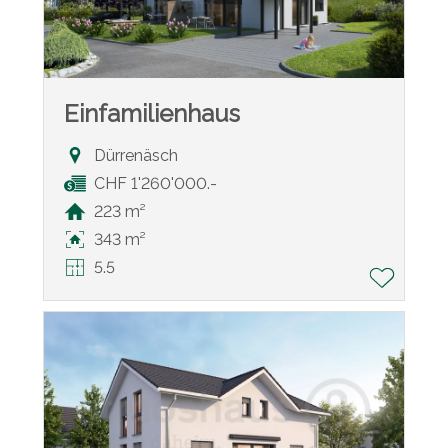
Einfamilienhaus
Dürrenäsch
CHF 1'260'000.-
223 m²
343 m²
5.5