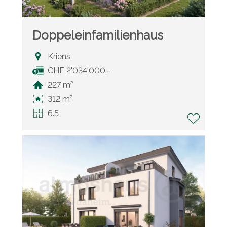
Doppeleinfamilienhaus
Kriens
CHF 2'034'000.-
227 m²
312 m²
6.5