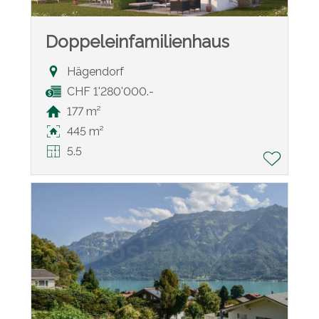
Doppeleinfamilienhaus
Hägendorf
CHF 1'280'000.-
177 m²
445 m²
5.5