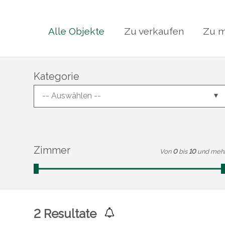
Alle Objekte
Zu verkaufen
Zu m
Kategorie
-- Auswählen --
Zimmer
Von
0
bis
10
und meh
2
Resultate