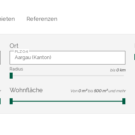
ieten
Referenzen
Ort
PLZ Ort
Radius
bis
0 km
Wohnfläche
r
Von
0 m²
bis
500 m²
und mehr