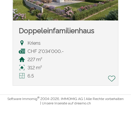
Doppeleinfamilienhaus
Kriens
CHF 2'034'000.-
227 m²
312 m²
6.5
®
Software Immomig
2004-2026, IMMOMIG AG | Alle Rechte vorbehalten
| Unsere Inserate auf
dreamo.ch