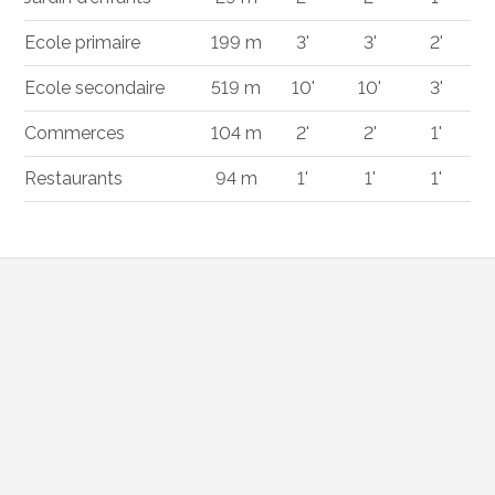
Ecole primaire
199 m
3'
3'
2'
Ecole secondaire
519 m
10'
10'
3'
Commerces
104 m
2'
2'
1'
Restaurants
94 m
1'
1'
1'