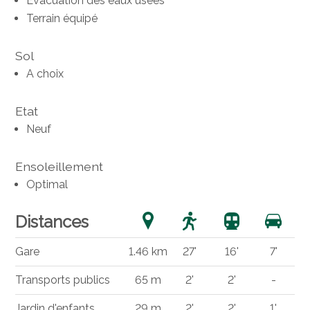
Evacuation des eaux usées
Terrain équipé
Sol
A choix
Etat
Neuf
Ensoleillement
Optimal
Distances
Gare
1.46 km
27'
16'
7'
Transports publics
65 m
2'
2'
-
Jardin d'enfants
29 m
2'
2'
1'