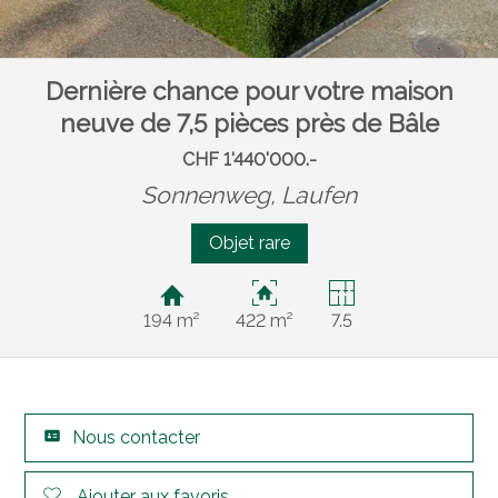
Dernière chance pour votre maison
neuve de 7,5 pièces près de Bâle
CHF 1'440'000.-
Sonnenweg,
Laufen
Objet rare
194 m²
422 m²
7.5
Nous contacter
Ajouter aux favoris