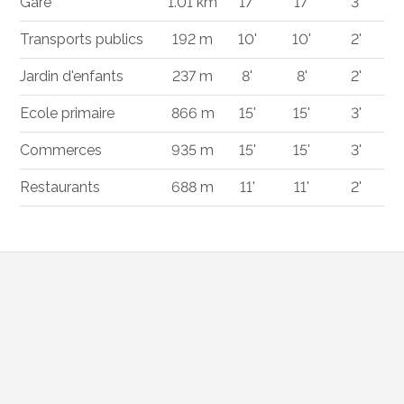
Gare
1.01 km
17'
17'
3'
Transports publics
192 m
10'
10'
2'
Jardin d'enfants
237 m
8'
8'
2'
Ecole primaire
866 m
15'
15'
3'
Commerces
935 m
15'
15'
3'
Restaurants
688 m
11'
11'
2'