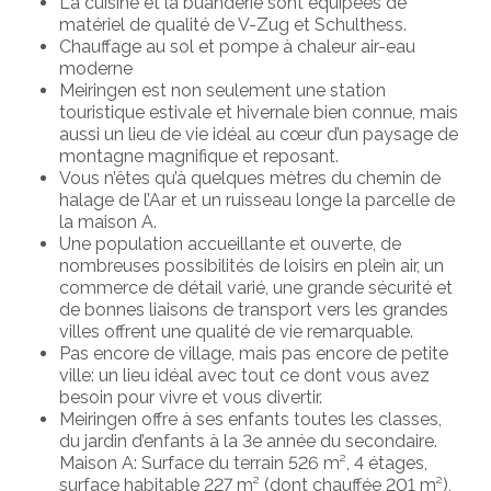
La cuisine et la buanderie sont équipées de
matériel de qualité de V-Zug et Schulthess.
Chauffage au sol et pompe à chaleur air-eau
moderne
Meiringen est non seulement une station
touristique estivale et hivernale bien connue, mais
aussi un lieu de vie idéal au cœur d’un paysage de
montagne magnifique et reposant.
Vous n’êtes qu’à quelques mètres du chemin de
halage de l’Aar et un ruisseau longe la parcelle de
la maison A.
Une population accueillante et ouverte, de
nombreuses possibilités de loisirs en plein air, un
commerce de détail varié, une grande sécurité et
de bonnes liaisons de transport vers les grandes
villes offrent une qualité de vie remarquable.
Pas encore de village, mais pas encore de petite
ville: un lieu idéal avec tout ce dont vous avez
besoin pour vivre et vous divertir.
Meiringen offre à ses enfants toutes les classes,
du jardin d’enfants à la 3e année du secondaire.
Maison A: Surface du terrain 526 m², 4 étages,
surface habitable 227 m² (dont chauffée 201 m²),