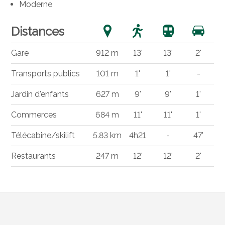
Moderne
Distances
Gare
912 m
13'
13'
2'
Transports publics
101 m
1'
1'
-
Jardin d'enfants
627 m
9'
9'
1'
Commerces
684 m
11'
11'
1'
Télécabine/skilift
5.83 km
4h21
-
47'
Restaurants
247 m
12'
12'
2'