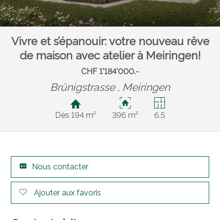
Vivre et s’épanouir: votre nouveau rêve
de maison avec atelier à Meiringen!
CHF 1'184'000.-
Brünigstrasse ,
Meiringen
Dès 194 m²
396 m²
6.5
Nous contacter
Ajouter aux favoris