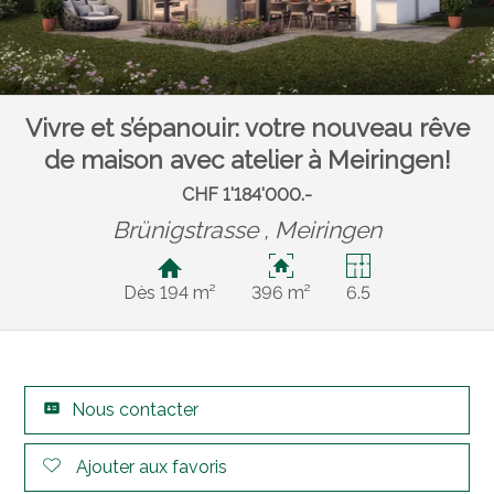
Vivre et s’épanouir: votre nouveau rêve
de maison avec atelier à Meiringen!
CHF 1'184'000.-
Brünigstrasse ,
Meiringen
Dès 194 m²
396 m²
6.5
Nous contacter
Ajouter aux favoris