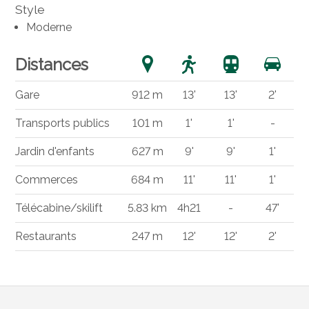
Style
Moderne
Distances
Gare
912 m
13'
13'
2'
Transports publics
101 m
1'
1'
-
Jardin d'enfants
627 m
9'
9'
1'
Commerces
684 m
11'
11'
1'
Télécabine/skilift
5.83 km
4h21
-
47'
Restaurants
247 m
12'
12'
2'