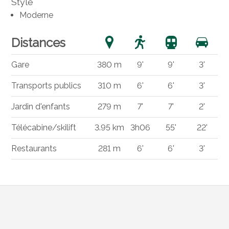
Style
Moderne
Distances
Gare
380 m
9'
9'
3'
Transports publics
310 m
6'
6'
3'
Jardin d'enfants
279 m
7'
7'
2'
Télécabine/skilift
3.95 km
3h06
55'
22'
Restaurants
281 m
6'
6'
3'