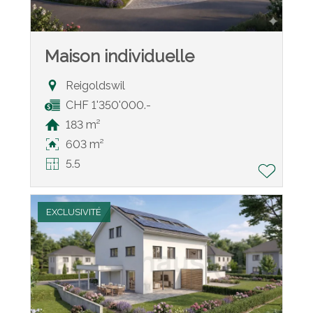
Maison individuelle
Reigoldswil
CHF 1'350'000.-
183 m²
603 m²
5.5
EXCLUSIVITÉ