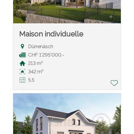
Maison individuelle
Dürrenäsch
CHF 1'295'000.-
213 m²
342 m²
5.5