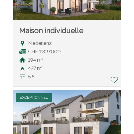
Maison individuelle
Niederlenz
CHF 1'319'000.-
194 m²
427 m²
5.5
EXCEPTIONNEL