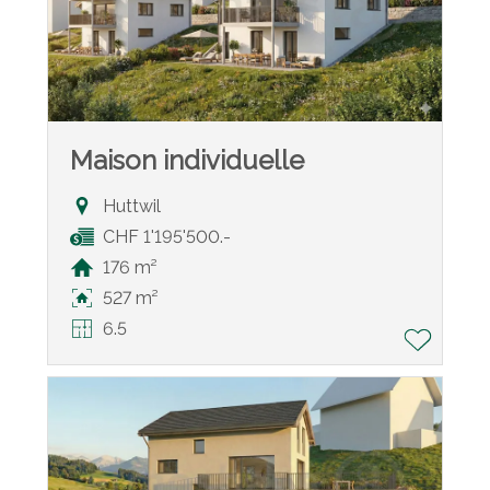
Maison individuelle
Huttwil
CHF 1'195'500.-
176 m²
527 m²
6.5