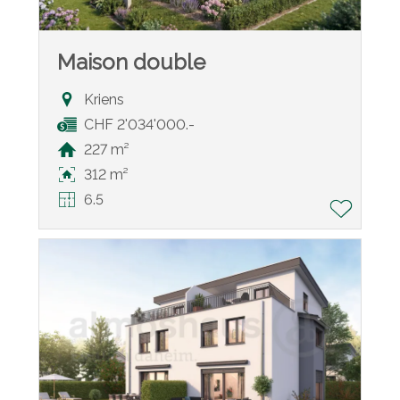
Maison double
Kriens
CHF 2'034'000.-
227 m²
312 m²
6.5