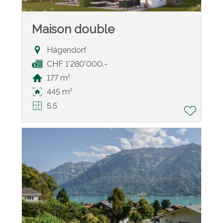
Maison double
Hägendorf
CHF 1'280'000.-
177 m²
445 m²
5.5