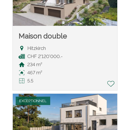
Maison double
Hitzkirch
CHF 2'120'000.-
234 m²
467 m²
5.5
EXCEPTIONNEL