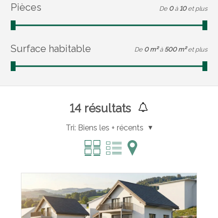
Pièces
De
0
à
10
et plus
Surface habitable
De
0 m²
à
500 m²
et plus
14
résultats
Tri:
Biens les + récents