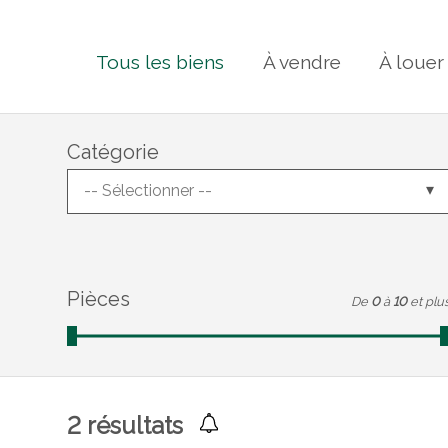
Tous les biens
À vendre
À louer
Catégorie
-- Sélectionner --
Pièces
De
0
à
10
et plu
2
résultats