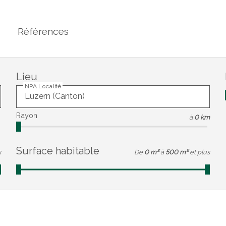
Références
Lieu
NPA Localité
Rayon
à
0 km
Surface habitable
s
De
0 m²
à
500 m²
et plus