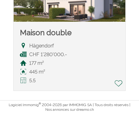
Maison double
Hägendorf
CHF 1'280'000.-
177 m²
445 m²
5.5
®
Logiciel Immomig
2004-2026 par IMMOMIG SA | Tous droits réservés |
Nos annonces sur
dreamo.ch