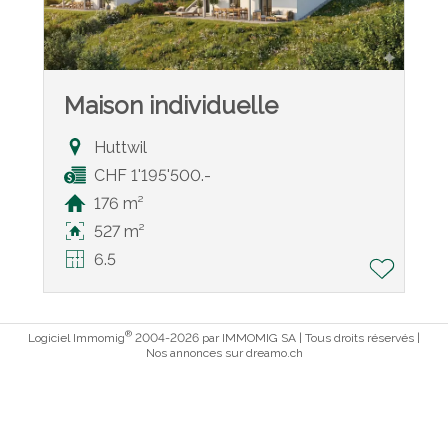
Maison individuelle
Huttwil
CHF 1'195'500.-
176 m²
527 m²
6.5
®
Logiciel Immomig
2004-2026 par IMMOMIG SA | Tous droits réservés |
Nos annonces sur
dreamo.ch