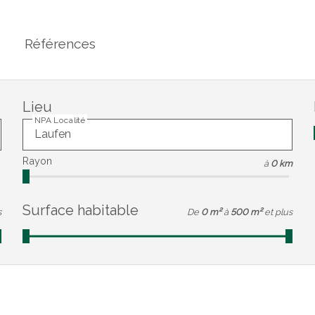
Références
Lieu
NPA Localité
Rayon
à
0 km
Surface habitable
s
De
0 m²
à
500 m²
et plus