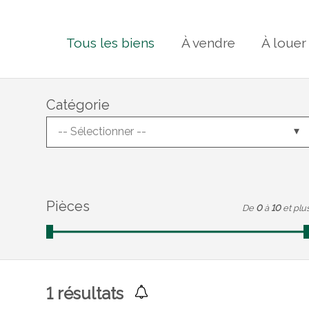
Tous les biens
À vendre
À louer
Catégorie
-- Sélectionner --
Pièces
De
0
à
10
et plu
1
résultats