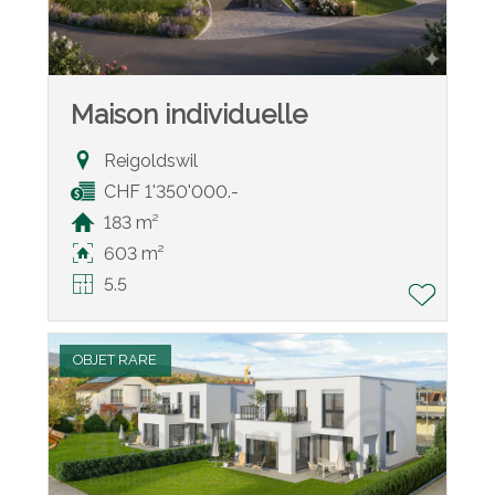
Maison individuelle
Reigoldswil
CHF 1'350'000.-
183 m²
603 m²
5.5
OBJET RARE