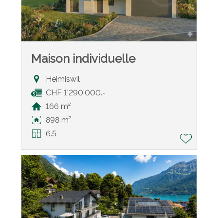
Maison individuelle
Heimiswil
CHF 1'290'000.-
166 m²
898 m²
6.5