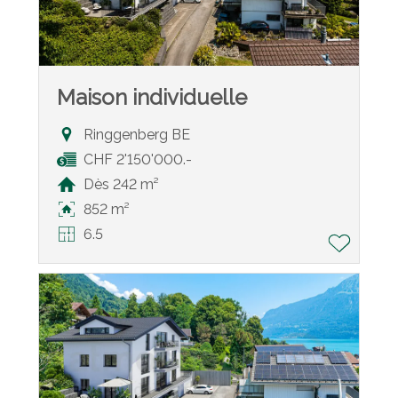
Maison individuelle
Ringgenberg BE
CHF 2'150'000.-
Dès 242 m²
852 m²
6.5