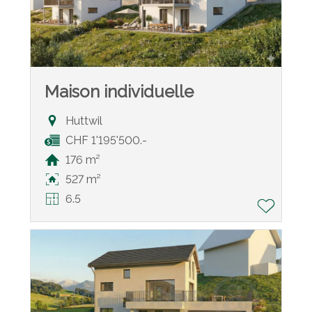
Maison individuelle
Huttwil
CHF 1'195'500.-
176 m²
527 m²
6.5