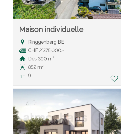
Maison individuelle
Ringgenberg BE
CHF 2'375'000.-
Dès 390 m²
852 m²
9