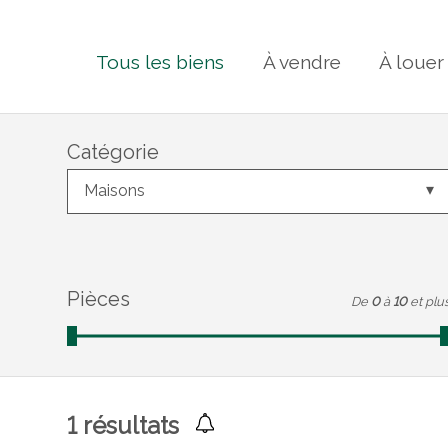
Tous les biens
À vendre
À louer
Catégorie
Maisons
Pièces
De
0
à
10
et plu
1
résultats