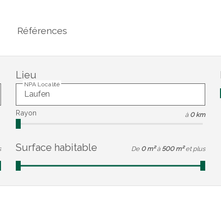
Références
Lieu
NPA Localité
Rayon
à
0 km
Surface habitable
s
De
0 m²
à
500 m²
et plus