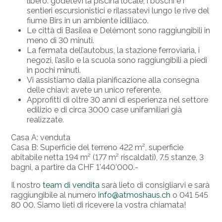
libero: godetevi la piscina locale, i boschi e i
sentieri escursionistici e rilassatevi lungo le rive del
fiume Birs in un ambiente idilliaco.
Le città di Basilea e Delémont sono raggiungibili in
meno di 30 minuti.
La fermata dell’autobus, la stazione ferroviaria, i
negozi, l’asilo e la scuola sono raggiungibili a piedi
in pochi minuti.
Vi assistiamo dalla pianificazione alla consegna
delle chiavi: avete un unico referente.
Approfitti di oltre 30 anni di esperienza nel settore
edilizio e di circa 3000 case unifamiliari già
realizzate.
Casa A: venduta
Casa B: Superficie del terreno 422 m², superficie
abitabile netta 194 m² (177 m² riscaldati), 7.5 stanze, 3
bagni, a partire da CHF 1’440’000.-
Il nostro
team di vendita
sarà lieto di consigliarvi e sarà
raggiungibile al numero
info@atmoshaus.ch
o 041 545
80 00. Siamo lieti di ricevere la vostra chiamata!