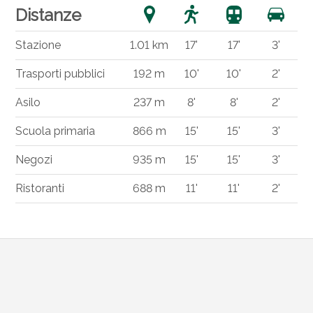
Distanze
Stazione
1.01 km
17'
17'
3'
Trasporti pubblici
192 m
10'
10'
2'
Asilo
237 m
8'
8'
2'
Scuola primaria
866 m
15'
15'
3'
Negozi
935 m
15'
15'
3'
Ristoranti
688 m
11'
11'
2'