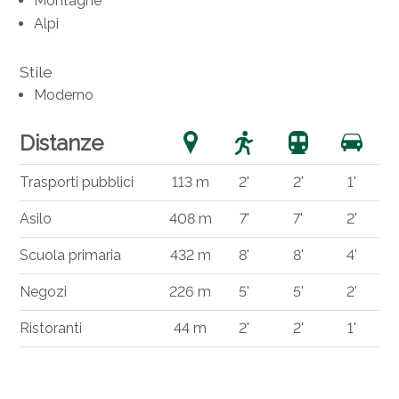
Montagne
Alpi
Stile
Moderno
Distanze
Trasporti pubblici
113 m
2'
2'
1'
Asilo
408 m
7'
7'
2'
Scuola primaria
432 m
8'
8'
4'
Negozi
226 m
5'
5'
2'
Ristoranti
44 m
2'
2'
1'