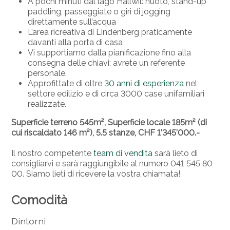
A pochi minuti dal lago Hallwil: nuoto, stand-up
paddling, passeggiate o giri di jogging
direttamente sull’acqua
L’area ricreativa di Lindenberg praticamente
davanti alla porta di casa
Vi supportiamo dalla pianificazione fino alla
consegna delle chiavi: avrete un referente
personale.
Approfittate di oltre
30 anni di esperienza
nel
settore edilizio e di circa 3000 case unifamiliari
realizzate.
Superficie terreno 545m², Superficie locale 185m² (di
cui riscaldato 146 m²), 5.5 stanze, CHF 1’345’000.-
Il nostro competente
team di vendita
sarà lieto di
consigliarvi e sarà raggiungibile al numero 041 545 80
00. Siamo lieti di ricevere la vostra chiamata!
Comodità
Dintorni