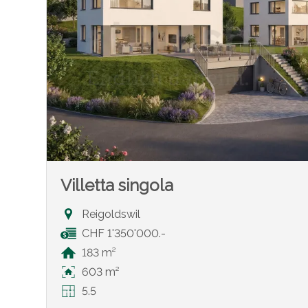
Villetta singola
Reigoldswil
CHF 1'350'000.-
183 m²
603 m²
5.5