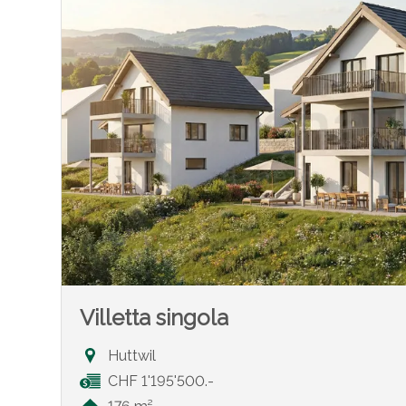
Villetta singola
Huttwil
CHF 1'195'500.-