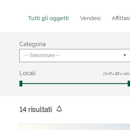
Tutti gli oggetti
Vendesi
Affittas
Categoria
-- Selezionare --
Locali
Da
0
a
10
e altr
14
risultati