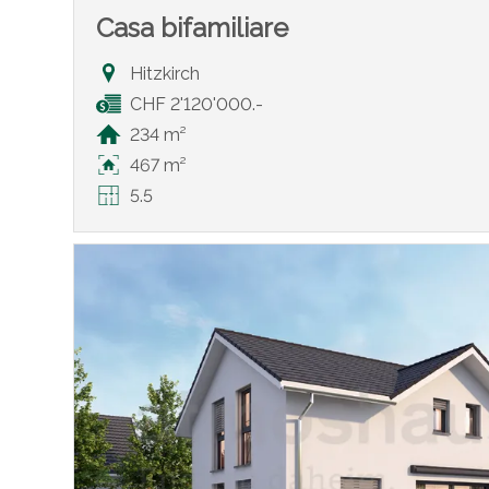
Casa bifamiliare
Hitzkirch
CHF 2'120'000.-
234 m²
467 m²
5.5