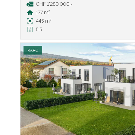
CHF 1'280'000.-
177 m²
445 m²
5.5
RARO