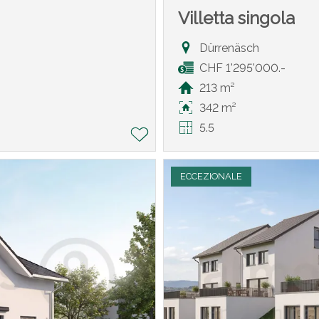
Villetta singola
Dürrenäsch
CHF 1'295'000.-
213 m²
342 m²
5.5
ECCEZIONALE