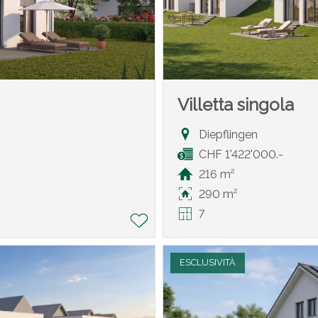
Villetta singola
Diepflingen
CHF 1'422'000.-
216 m²
290 m²
7
ESCLUSIVITÀ