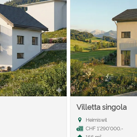
Villetta singola
Heimiswil
CHF 1'290'000.-