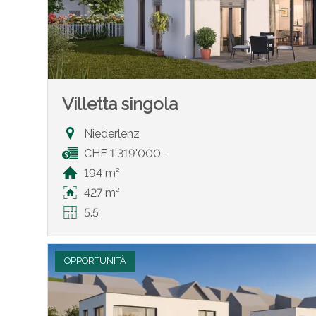
Villetta singola
Niederlenz
CHF 1'319'000.-
194 m²
427 m²
5.5
OPPORTUNITÀ