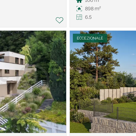
166 m²
898 m²
6.5
ECCEZIONALE