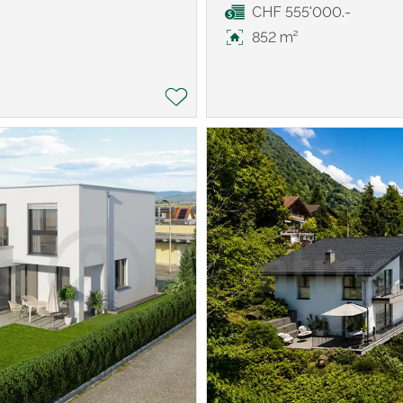
CHF 555'000.-
852 m²