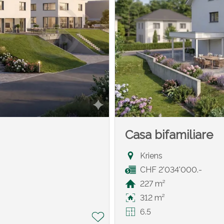
Casa bifamiliare
Kriens
CHF 2'034'000.-
227 m²
312 m²
6.5