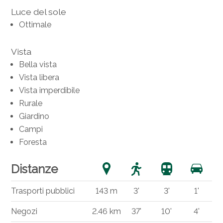
Luce del sole
Ottimale
Vista
Bella vista
Vista libera
Vista imperdibile
Rurale
Giardino
Campi
Foresta
Distanze
Trasporti pubblici
143 m
3'
3'
1'
Negozi
2.46 km
37'
10'
4'