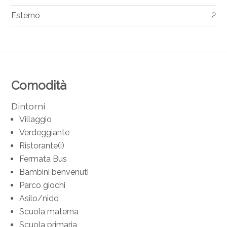
Esterno
2
Comodità
Dintorni
Villaggio
Verdeggiante
Ristorante(i)
Fermata Bus
Bambini benvenuti
Parco giochi
Asilo/nido
Scuola materna
Scuola primaria