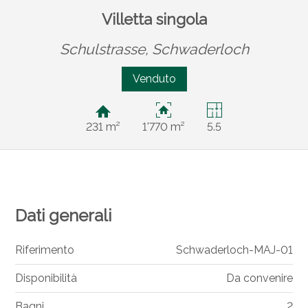
Villetta singola
Schulstrasse,
Schwaderloch
Venduto
231 m²
1'770 m²
5.5
Dati generali
Riferimento
Schwaderloch-MAJ-01
Disponibilità
Da convenire
Bagni
2