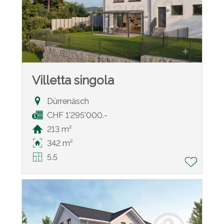
Villetta singola
Dürrenäsch
CHF 1'295'000.-
213 m²
342 m²
5.5