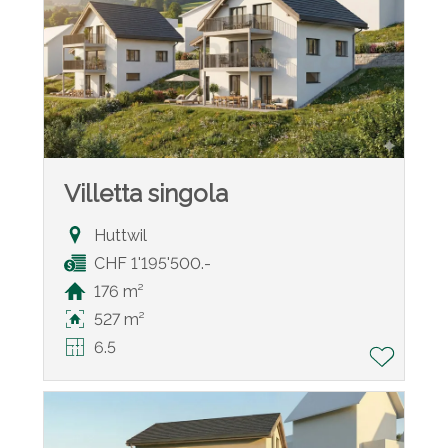
Villetta singola
Huttwil
CHF 1'195'500.-
176 m²
527 m²
6.5