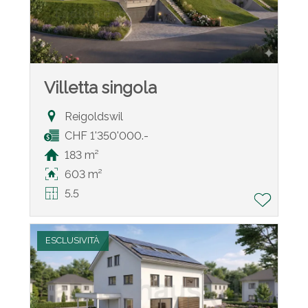
Villetta singola
Reigoldswil
CHF 1'350'000.-
183 m²
603 m²
5.5
ESCLUSIVITÀ