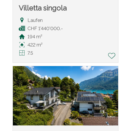
Villetta singola
Laufen
CHF 1'440'000.-
194 m²
422 m²
7.5