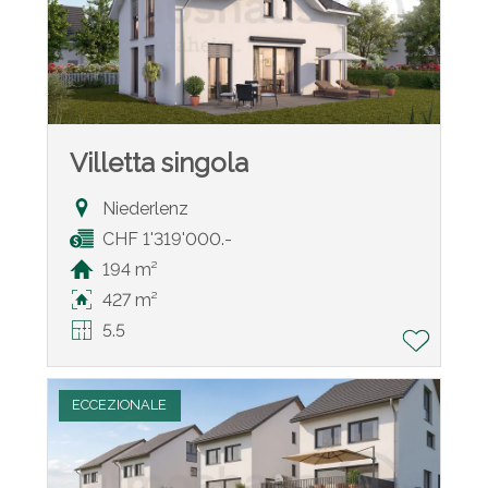
Villetta singola
Niederlenz
CHF 1'319'000.-
194 m²
427 m²
5.5
ECCEZIONALE