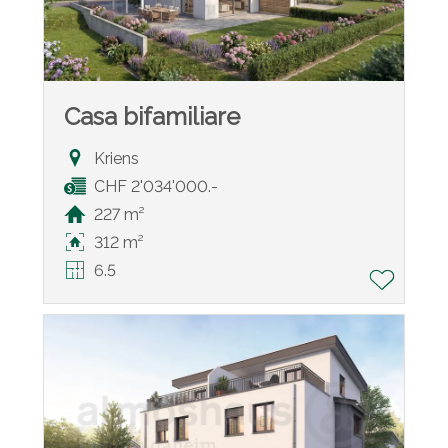
Casa bifamiliare
Kriens
CHF 2'034'000.-
227 m²
312 m²
6.5