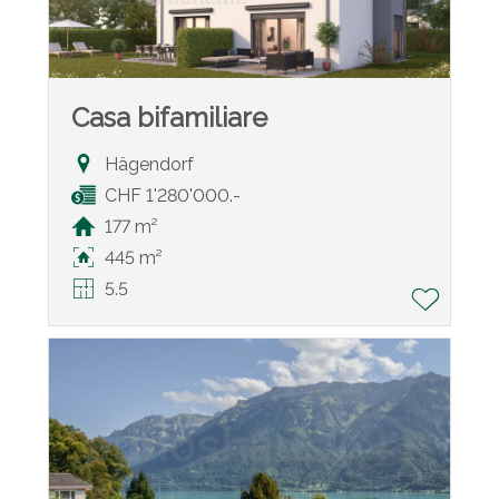
Casa bifamiliare
Hägendorf
CHF 1'280'000.-
177 m²
445 m²
5.5