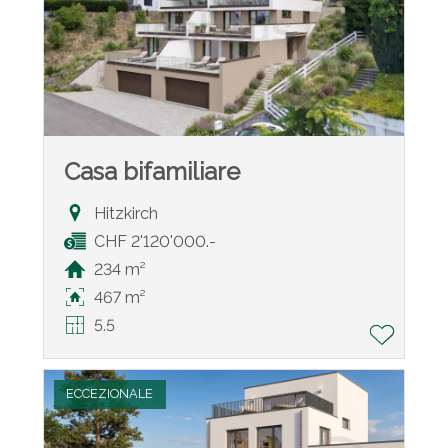
Casa bifamiliare
Hitzkirch
CHF 2'120'000.-
234 m²
467 m²
5.5
ECCEZIONALE