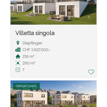
Villetta singola
Diepflingen
CHF 1'422'000.-
216 m²
290 m²
7
OPPORTUNITÀ