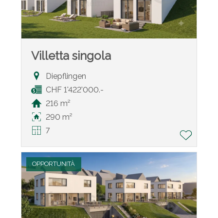
Villetta singola
Diepflingen
CHF 1'422'000.-
216 m²
290 m²
7
OPPORTUNITÀ