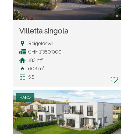
Villetta singola
Reigoldswil
CHF 1'350'000.-
183 m²
603 m²
5.5
RARO