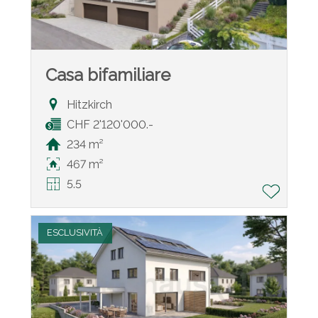
Casa bifamiliare
Hitzkirch
CHF 2'120'000.-
234 m²
467 m²
5.5
ESCLUSIVITÀ