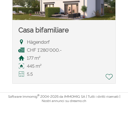
Casa bifamiliare
Hägendorf
CHF 1'280'000.-
177 m²
445 m²
5.5
®
Software Immomig
2004-2026 da IMMOMIG SA | Tutti i diritti riservati |
Nostri annunci su
dreamo.ch