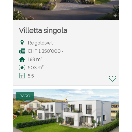
Villetta singola
Reigoldswil
CHF 1'350'000.-
183 m²
603 m²
5.5
RARO