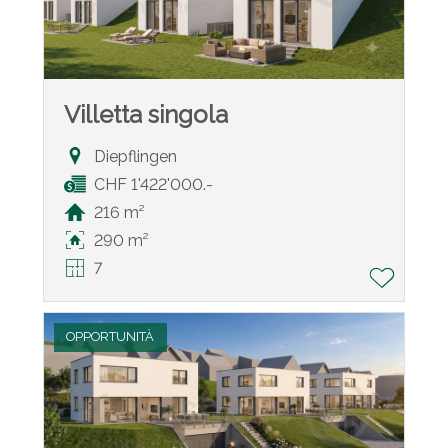
Villetta singola
Diepflingen
CHF 1'422'000.-
216 m²
290 m²
7
OPPORTUNITÀ